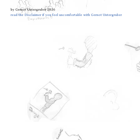
by Gernot Untergruber 2026
read the Disclaimer if you feel uncomfortable with Gernot Untergruber